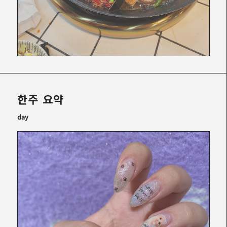
한주 요약
day