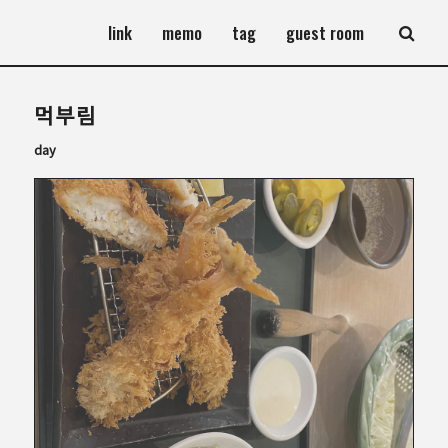
link
memo
tag
guest room
먹부림
day