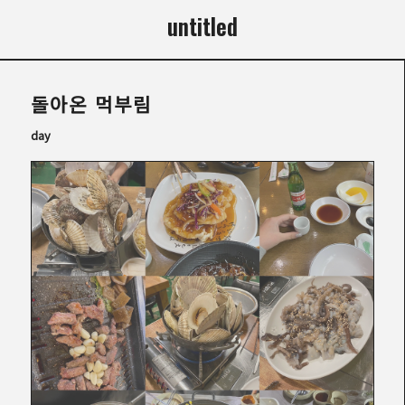
untitled
돌아온 먹부림
day